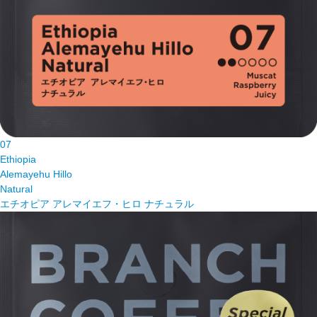
07
Ethiopia
Alemayehu Hillo
Natural
エチオピア アレマイエフ・ヒロ ナチュラル