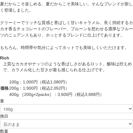
夏だからこそ楽しめる、夏だからこそ美味しい。そんなブレンドが新し
く登場しました。
クリーミーでリッチな質感と香ばしく甘いキャラメル、長く持続するカ
カオ香るチョコレートのフレーバー、プルーンを想わせる濃厚なフルー
ツのニュアンスもあり、ホッとするブレンドに仕上げてあります。
もちろん、時間帯や気分によってホットでも美味しくいただけます。
Rich
上質なカカオやナッツのような香ばしさがあるロット。酸味は控えめ
で、カラメル化した甘さが最も感じられる仕上げです。
100g：
1,000
円（税込1,080円）
価格
200g：
1,900
円（税込2,052円）
400g ［200g×2packs］：
3,600
円（税込3,888円）
量
挽目
数量