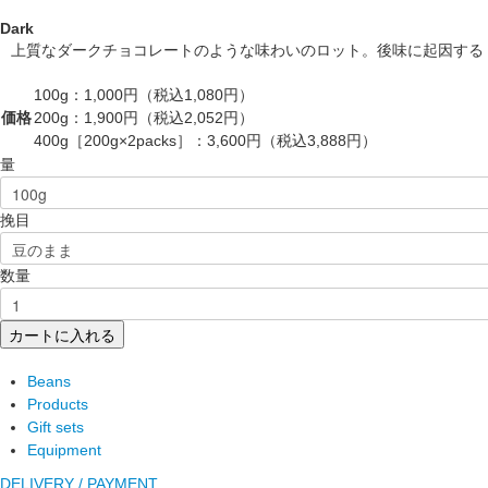
Dark
上質なダークチョコレートのような味わいのロット。後味に起因する
100g：
1,000
円（税込1,080円）
価格
200g：
1,900
円（税込2,052円）
400g［200g×2packs］：
3,600
円（税込3,888円）
量
挽目
数量
カートに入れる
Beans
Products
Gift sets
Equipment
DELIVERY / PAYMENT